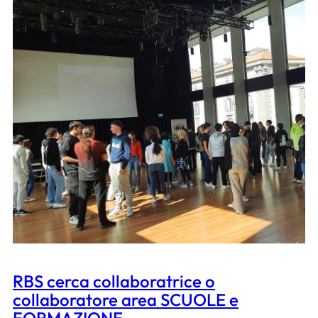
RBS cerca collaboratrice o
collaboratore area SCUOLE e
FORMAZIONE