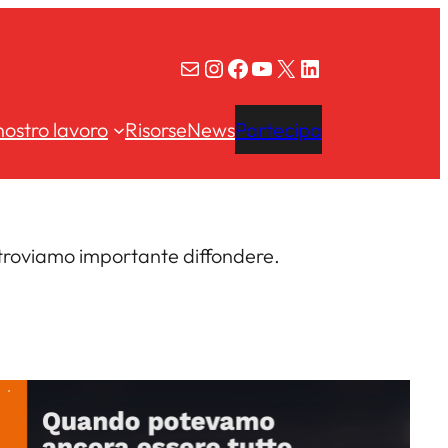
Email
Instagram
Facebook
YouTube
X
LinkedIn
 nostro lavoro
Risorse
News
Partecipa
troviamo importante diffondere.