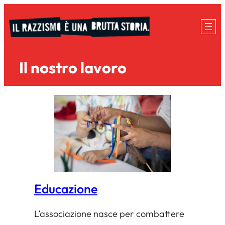
Vai
al
contenuto
Il nostro lavoro
Educazione
L’associazione nasce per combattere