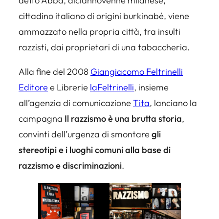
detto Abba, diciannovenne milanese,
cittadino italiano di origini burkinabé, viene
ammazzato nella propria città, tra insulti
razzisti, dai proprietari di una tabaccheria.
Alla fine del 2008
Giangiacomo Feltrinelli
Editore
e Librerie
la
Feltrinelli
, insieme
all’agenzia di comunicazione
Tita
, lanciano la
campagna
Il razzismo è una brutta storia
,
convinti dell’urgenza di smontare
gli
stereotipi e i luoghi comuni alla base di
razzismo e discriminazioni
.