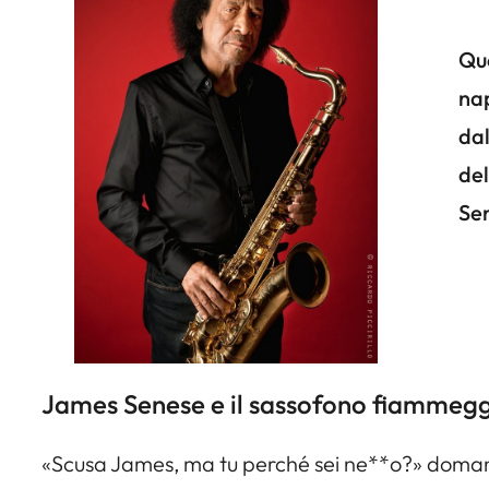
Qu
nap
dal
de
Sen
James Senese e il sassofono fiammeggi
«Scusa James, ma tu perché sei ne**o?» domanda 