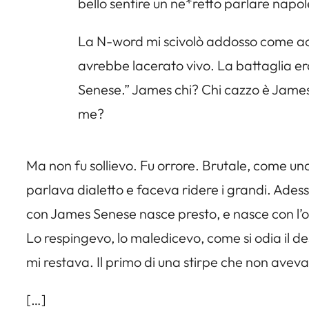
bello sentire un ne*retto parlare napo
La N-word mi scivolò addosso come a
avrebbe lacerato vivo. La battaglia er
Senese.” James chi? Chi cazzo è James?
me?
Ma non fu sollievo. Fu orrore. Brutale, come u
parlava dialetto e faceva ridere i grandi. Adess
con James Senese nasce presto, e nasce con l’od
Lo respingevo, lo maledicevo, come si odia il des
mi restava. Il primo di una stirpe che non aveva
[…]