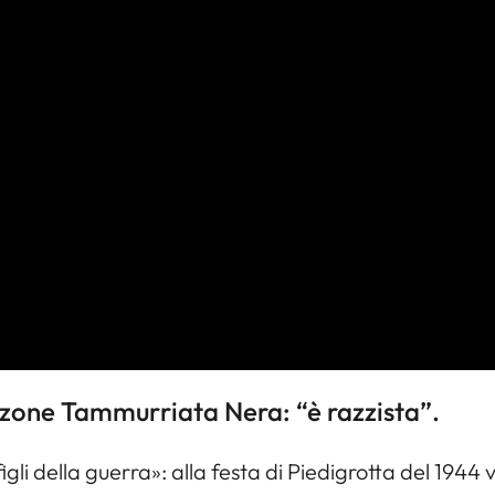
nzone
Tammurriata Nera
: “è razzista”.
igli della guerra»: alla festa di Piedigrotta del 19