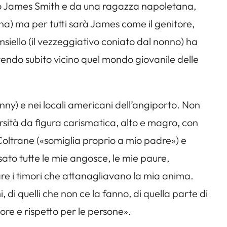
no James Smith e da una ragazza napoletana,
a) ma per tutti sarà James come il genitore,
siello (il vezzeggiativo coniato dal nonno) ha
ntendo subito vicino quel mondo giovanile delle
 Conny) e nei locali americani dell’angiporto. Non
ersità da figura carismatica, alto e magro, con
 Coltrane («somiglia proprio a mio padre») e
ato tutte le mie angosce, le mie paure,
are i timori che attanagliavano la mia anima.
di quelli che non ce la fanno, di quella parte di
re e rispetto per le persone».