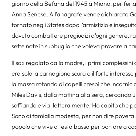
giorno della Befana del 1945 a Miano, perife
Anna Senese. All’anagrafe venne dichiarato Gae
tornato negli States dopo l’armistizio e insegu
dovuto combattere pregiudizi d’ogni genere, razz
sette note in subbuglio che voleva provare a c
Il sax regalato dalla madre, i primi complessini al
era solo la carnagione scura o il forte interesse
la massa rotonda di capelli crespi che incornici
Miles Davis, dalla mattina alla sera, cercando 
soffiandole via, letteralmente. Ho capito che po
Sono di famiglia modesta, per non dire povera. S
popolo che vive a testa bassa per portare a ca