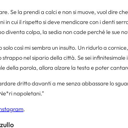
are. Se la prendi a calci e non si muove, vuol dire ch
rni in cui il rispetto si deve mendicare con i denti serr
orpo diventa colpa, la sedia non cade perché le sue n
olo così mi sembra un insulto. Un ridurlo a cornice,
 strappo nel sipario della città. Se sei infinitesim
ale della parola, allora alzare la testa e poter canta
ardare dritto davanti a me senza abbassare lo sgua
 Ne*ri napoletani.”
Instagram
.
zullo