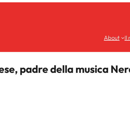
About
Il
ese, padre della musica Ne