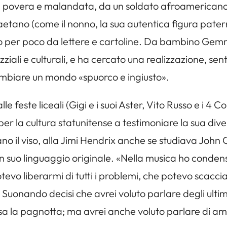
ria povera e malandata, da un soldato afroamerica
tano (come il nonno, la sua autentica figura patern
ito per poco da lettere e cartoline. Da bambino Gemm
iali e culturali, e ha cercato una realizzazione, se
ambiare un mondo «spuorco e ingiusto».
le feste liceali (Gigi e i suoi Aster, Vito Russo e i 4
 per la cultura statunitense a testimoniare la sua div
ano il viso, alla Jimi Hendrix anche se studiava John
un suo linguaggio originale. «Nella musica ho condens
tevo liberarmi di tutti i problemi, che potevo scacci
uonando decisi che avrei voluto parlare degli ultimi, 
sa la pagnotta; ma avrei anche voluto parlare di amo