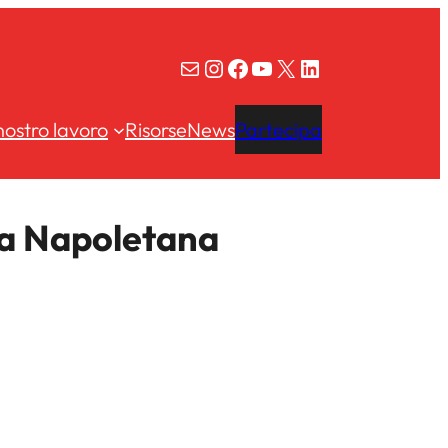
Email
Instagram
Facebook
YouTube
X
LinkedIn
 nostro lavoro
Risorse
News
Partecipa
ra Napoletana