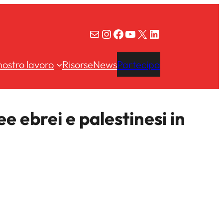
Email
Instagram
Facebook
YouTube
X
LinkedIn
 nostro lavoro
Risorse
News
Partecipa
ee ebrei e palestinesi in