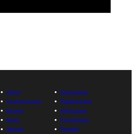
About
Educazione
Il nostro lavoro
Pubblicazioni
Risorse
Attivazione
News
Formazione
Attivati
Progetti