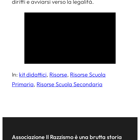
diritti e avviarsi verso la legalità.
In:
kit didattici
, 
Risorse
, 
Risorse Scuola
Primaria
, 
Risorse Scuola Secondaria
Associazione Il Razzismo è una brutta storia