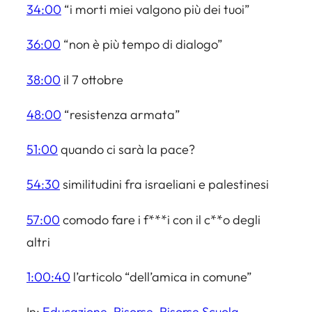
34:00
“i morti miei valgono più dei tuoi”
36:00
“non è più tempo di dialogo”
38:00
il 7 ottobre
48:00
“resistenza armata”
51:00
quando ci sarà la pace?
54:30
similitudini fra israeliani e palestinesi
57:00
comodo fare i f***i con il c**o degli
altri
1:00:40
l’articolo “dell’amica in comune”
In:
Educazione
, 
Risorse
, 
Risorse Scuola