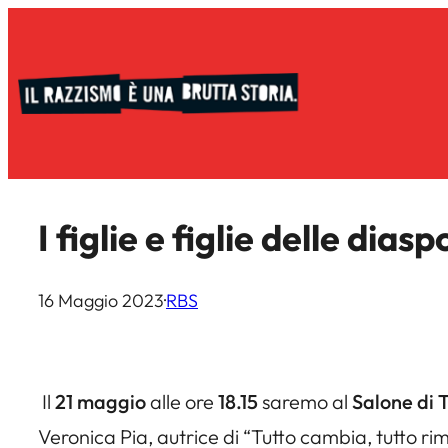
Vai
al
contenuto
I figlie e figlie delle di
16 Maggio 2023
·
RBS
Il
21 maggio
alle ore
18.15
saremo al
Salone di 
Veronica Pia, autrice di “Tutto cambia, tutto rim