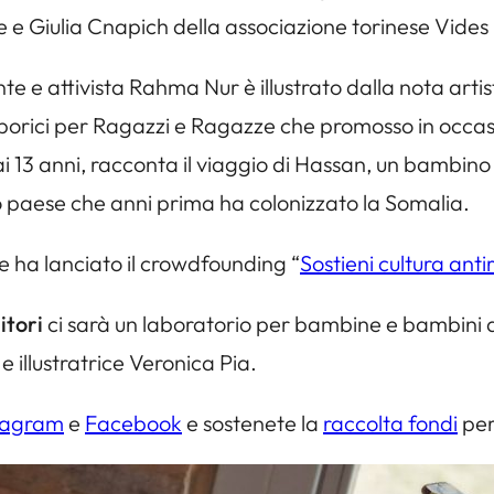
 e Giulia Cnapich della associazione torinese Vides
nante e attivista Rahma Nur è illustrato dalla nota ar
asporici per Ragazzi e Ragazze che promosso in occasi
ai 13 anni, racconta il viaggio di Hassan, un bambino 
esso paese che anni prima ha colonizzato la Somalia.
e ha lanciato il crowdfounding “
Sostieni cultura anti
itori
ci sarà un laboratorio per bambine e bambini di
e illustratrice Veronica Pia.
tagram
e
Facebook
e sostenete la
raccolta fondi
per