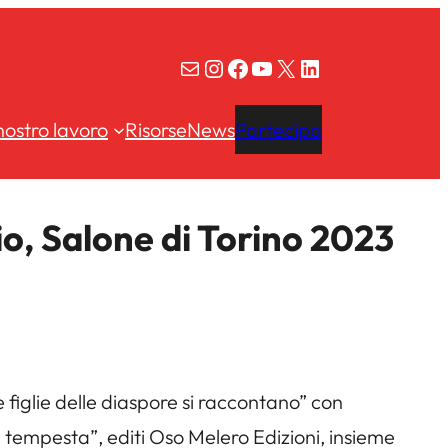
Email
Instagram
Facebook
YouTube
X
LinkedIn
 nostro lavoro
Risorse
News
Partecipa
gio, Salone di Torino 2023
e le figlie delle diaspore si raccontano” con
la tempesta”, editi Oso Melero Edizioni, insieme