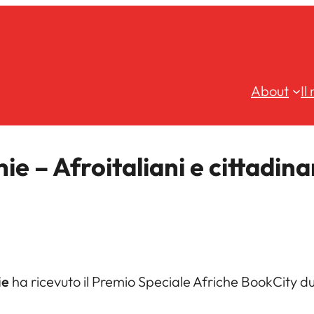
About
Il
 – Afroitaliani e cittadin
ie
ha ricevuto il Premio Speciale Afriche BookCity dur