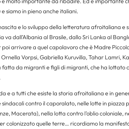
esto è molto importante da ribadire. Ed è importante 
e siamo in pieno anche italiani.
cita e lo sviluppo della letteratura afroitaliana e 
lia va dall’Albania al Brasile, dallo Sri Lanka al Ban
oi arrivare a quel capolavoro che è Madre Piccola di
nella Vorpsi, Gabriella Kuruvilla, Tahar Lamri, Kar
a fatta da migranti e figli di migranti, che ha lottato
.
 tutti che esiste la storia afroitaliana e in genera
 sindacali contro il caporalato, nelle lotte in piazza 
nze, Macerata), nella lotta contro l’oblio coloniale, n
er colonizzato quelle terre… ricordiamo la manifestaz