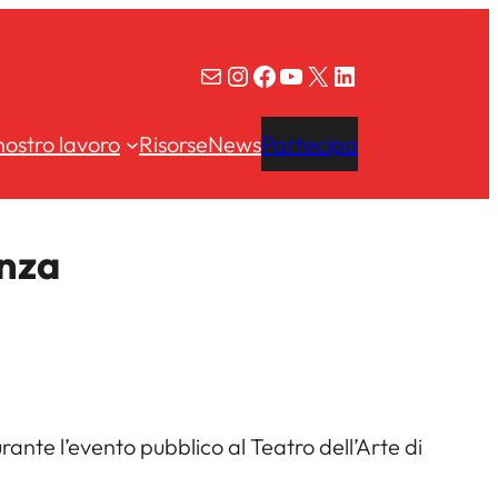
Email
Instagram
Facebook
YouTube
X
LinkedIn
 nostro lavoro
Risorse
News
Partecipa
anza
ante l’evento pubblico al Teatro dell’Arte di