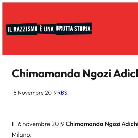
Vai
al
contenuto
Chimamanda Ngozi Adichie
18 Novembre 2019
·
RBS
Il 16 novembre 2019
Chimamanda Ngozi Adich
Milano.