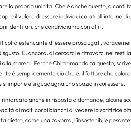
care la propria unicità. Che è anche questo, a conti f
opre il valore di essere individui calati all’interno di
ani identitari, che condividiamo con altri.
icoltà estenuante di essere prosciugati, voracemen
disgusto. E, ancora, di cercarci e ritrovarci nei rest
atti alla marea. Perchè Chimamanda fa questo, scrive
idente è semplicemente ciò che è, il fattore che color
e si impone e si guadagna uno spazio in cui essere.
rimarcato anche in risposta a domande, alcune sco
cità di molti corpi bianchi di vedere la scrittrice o
ta dietro, come una zavorra, l’insostenibile pesante