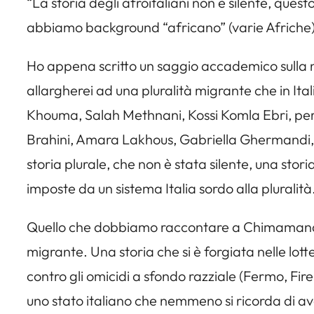
“La storia degli afroitaliani non è silente, qu
abbiamo background “africano” (varie Afriche) 
Ho appena scritto un saggio accademico sulla nas
allargherei ad una pluralità migrante che in Ita
Khouma, Salah Methnani, Kossi Komla Ebri, per p
Brahini, Amara Lakhous, Gabriella Ghermandi, Or
storia plurale, che non è stata silente, una stori
imposte da un sistema Italia sordo alla pluralità
Quello che dobbiamo raccontare a Chimamanda e a
migrante. Una storia che si è forgiata nelle lotte
contro gli omicidi a sfondo razziale (Fermo, Fire
uno stato italiano che nemmeno si ricorda di av