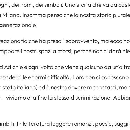
uoghi, dei nomi, dei simboli. Una storia che va da ca
 Milano. Insomma penso che la nostra storia plurale c
rgenerazionale.
da reazionaria che ha preso il sopravvento, ma ecco n
appare i nostri spazi a morsi, perchè non ci darà ni
Adichie e ogni volta che viene qualcuno da un’alt
nasconderci le enormi difficoltà. Loro non ci conosco
tato italiano) ed è nostro dovere raccontarci, ma s
 viviamo alla fine la stessa discriminazione. Abbiam
li ambiti. In letteratura leggere romanzi, poesie, saggi