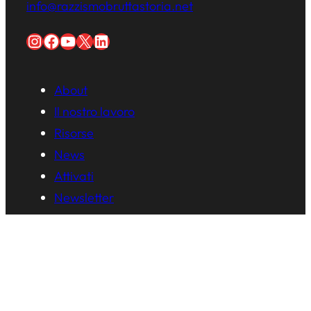
info@razzismobruttastoria.net
Instagram
Facebook
YouTube
X
LinkedIn
About
Il nostro lavoro
Risorse
News
Attivati
Newsletter
Educazione
Pubblicazioni
Attivazione
Formazione