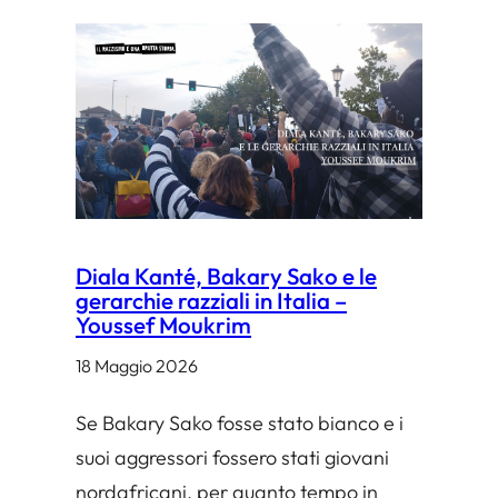
n
e
r
d
ì
1
2
Diala Kanté, Bakary Sako e le
g
gerarchie razziali in Italia –
i
Youssef Moukrim
u
18 Maggio 2026
g
n
Se Bakary Sako fosse stato bianco e i
o
suoi aggressori fossero stati giovani
nordafricani, per quanto tempo in