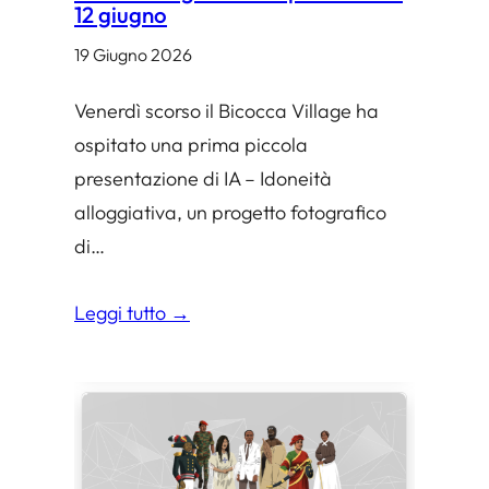
12 giugno
e
19 Giugno 2026
r
u
Venerdì scorso il Bicocca Village ha
n
ospitato una prima piccola
i
presentazione di IA – Idoneità
r
alloggiativa, un progetto fotografico
e
di…
o
l
Leggi tutto →
t
r
e
g
l