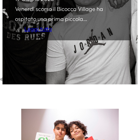
Venerdì scorso il Bicocca Village ha
ospitato una prima piccola…
:
Leggi tutto
I
A
–
I
d
o
n
e
i
t
à