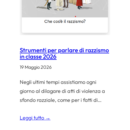
i
s
t
e
r
Strumenti per parlare di razzismo
e
in classe 2026
o
19 Maggio 2026
t
Negli ultimi tempi assistiamo ogni
i
giorno al dilagare di atti di violenza a
p
sfondo razziale, come per i fatti di…
i
–
Leggi tutto →
v
e