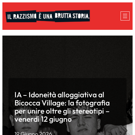
Vai
al
contenuto
IA – Idoneità alloggiativa al
Bicocca Village: la fotografia
per unire oltre gli stereotipi –
venerdì 12 giugno
19 Giugno 2026